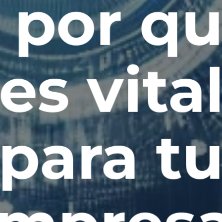
 por q
es vita
para t