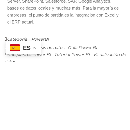
Server, SharePoint, Salesforce, SAP, Google Analytics,
bases de datos locales y muchas más. Para la mayoría de
empresas, el punto de partida es la integración con Excel y
el ERP actual.
Categoría
PowerBI
ES
Etiquetas
Análisis de datos
Guía Power BI
Principiantes Power BI
Tutorial Power BI
Visualización de
datos
ANTERIOR
SIGUIENTE
Cómo Power BI Puede
Cómo Power BI Puede
Ayudar en la Gestión de
Transformar Tu Negocio
Proyectos
Tradicional
SOBRE EL AUTOR
OLAB DATA Team