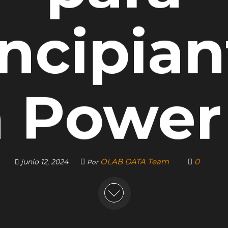
incipian
 Power
OLAB DATA Team
0
junio 12, 2024
Por